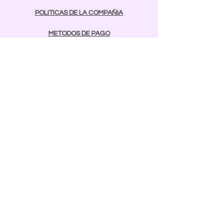
POLITICAS DE LA COMPAÑIA
METODOS DE PAGO
contactos
Comunicarse:
BAYAMON
787-642-2003
rcnailspr@gmail.com