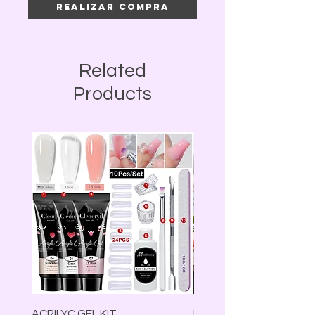
Realizar compra
Related
Products
ACRILYC GEL KIT
Lámpara Led