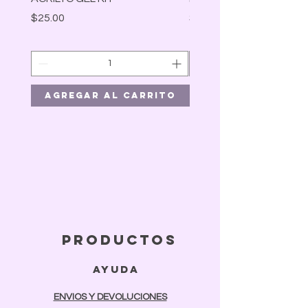
Precio
Precio
$25.00
$30.00
Agregar al carrito
Agregar al car
productos
ayuda
ENVIOS Y DEVOLUCIONES