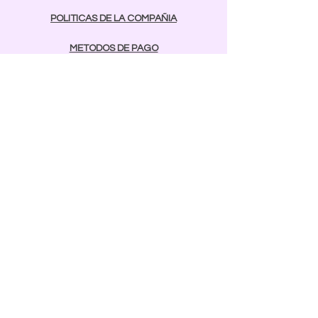
POLITICAS DE LA COMPAÑIA
METODOS DE PAGO
contactos
Comunicarse:
BAYAMON
787-642-2003
rcnailspr@gmail.com