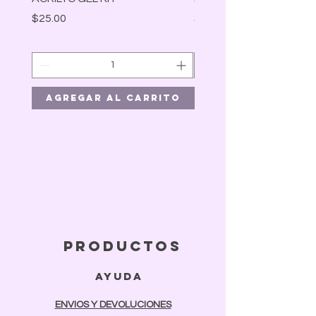
Precio
Precio
$25.00
$30.00
Agregar al carrito
Agregar al car
productos
ayuda
ENVIOS Y DEVOLUCIONES