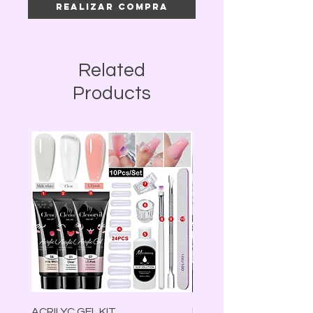
Realizar compra
Related
Products
ACRILYC GEL KIT
Lámpara Led