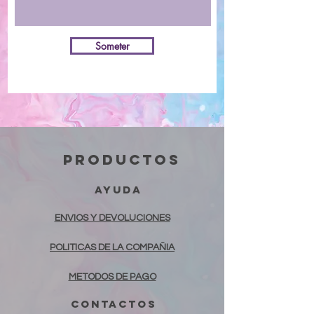
Someter
productos
ayuda
ENVIOS Y DEVOLUCIONES
POLITICAS DE LA COMPAÑIA
METODOS DE PAGO
contactos