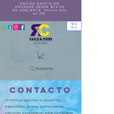
ENVIOS GRATIS EN
ORDENES DESDE $75.00
EN ADELANTE. Envíos solo
en PR.
ME
NU
Busqueda
contacto
Si tiene preguntas o consultas
especiales, puede comunicarse
conmigo o completar este formulario