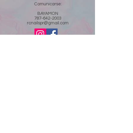
Comunicarse:
BAYAMON
787-642-2003
rcnailspr@gmail.com
Nombre
© 2021 RC by Denisse. Creado por CMP.
Apellido