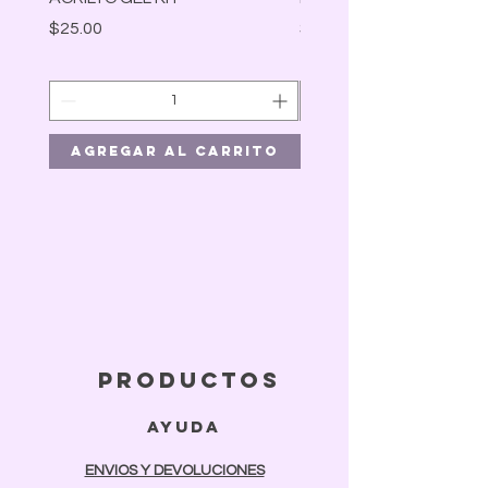
Precio
Precio
$25.00
$30.00
Agregar al carrito
Agregar al car
productos
ayuda
ENVIOS Y DEVOLUCIONES