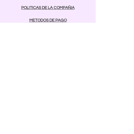
POLITICAS DE LA COMPAÑIA
METODOS DE PAGO
contactos
Comunicarse:
BAYAMON
787-642-2003
rcnailspr@gmail.com