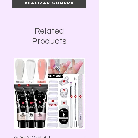
Realizar compra
Related
Products
ACRILYC GEL KIT
Lámpara Led