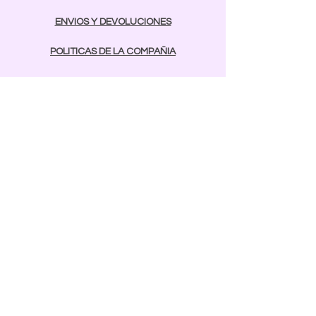
ENVIOS Y DEVOLUCIONES
POLITICAS DE LA COMPAÑIA
METODOS DE PAGO
contactos
Comunicarse:
BAYAMON
787-642-2003
rcnailspr@gmail.com