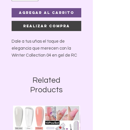
Agregar al carrito
Realizar compra
Dale a tus uñas el toque de
elegancia que merecen con la
Winter Collection 04 en gel de RC
Nails & More by Denisse. ❄️💅
Colores intensos, de alta
durabilidad y con ese acabado
Related
profesional que te encanta. Deja
Products
que tus manos hablen por ti esta
temporada.
🛍️ ¡Llévalo hoy por solo $6.00! ¡No te
quedes sin el tuyo y luce una
manicura impecable!