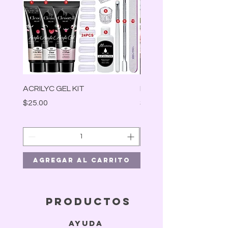
ACRILYC GEL KIT
Lámpara Led
Precio
Precio
$25.00
$30.00
Agregar al carrito
Agregar al car
productos
ayuda