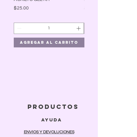
Precio
Precio
$25.00
$30.00
Agregar al carrito
Agregar al car
productos
ayuda
ENVIOS Y DEVOLUCIONES