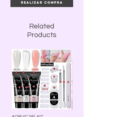
Realizar compra
Related
Products
ACRILYC GEL KIT
Lámpara Led