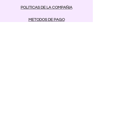
POLITICAS DE LA COMPAÑIA
METODOS DE PAGO
contactos
Comunicarse:
BAYAMON
787-642-2003
rcnailspr@gmail.com