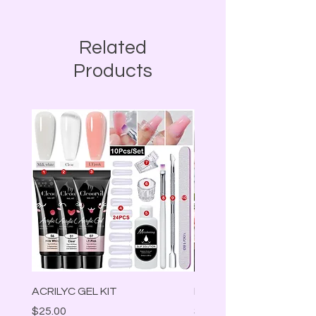
Related
Products
ACRILYC GEL KIT
Lámpara Led
Precio
Precio
$25.00
$30.00