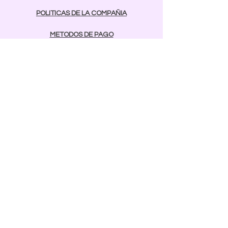
POLITICAS DE LA COMPAÑIA
METODOS DE PAGO
contactos
Comunicarse:
BAYAMON
787-642-2003
rcnailspr@gmail.com