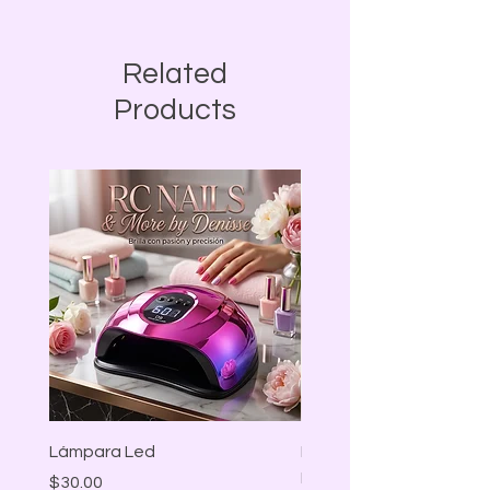
Related
Products
Lámpara Led
LAMPARA LED MARIPO
BLANCA
Precio
$30.00