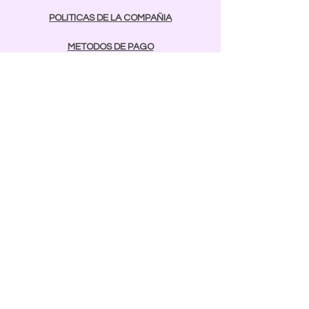
POLITICAS DE LA COMPAÑIA
METODOS DE PAGO
contactos
Comunicarse:
BAYAMON
787-642-2003
rcnailspr@gmail.com