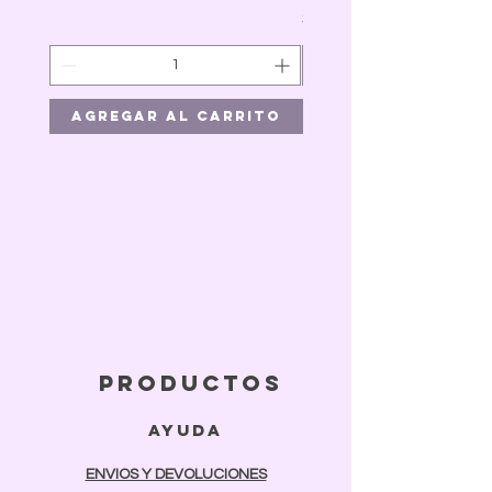
Precio
$41.00
Agregar al carrito
Agregar al car
productos
ayuda
ENVIOS Y DEVOLUCIONES