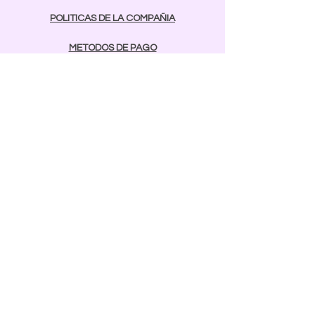
POLITICAS DE LA COMPAÑIA
METODOS DE PAGO
contactos
Comunicarse:
BAYAMON
787-642-2003
rcnailspr@gmail.com