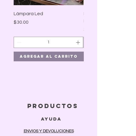
Lámpara Led
LAMPARA LED MARIPO
BLANCA
Precio
$30.00
Precio
$41.00
Agregar al carrito
Agregar al car
productos
ayuda
ENVIOS Y DEVOLUCIONES