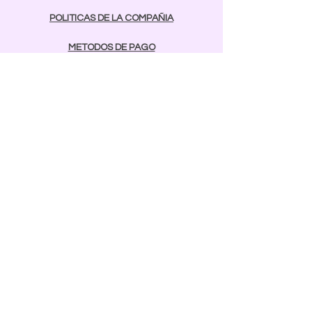
POLITICAS DE LA COMPAÑIA
METODOS DE PAGO
contactos
Comunicarse:
BAYAMON
787-642-2003
rcnailspr@gmail.com