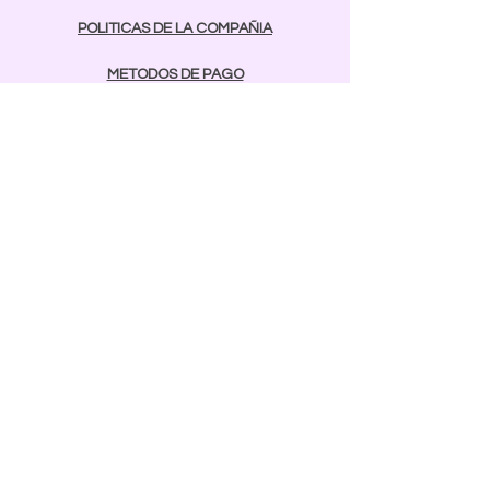
POLITICAS DE LA COMPAÑIA
METODOS DE PAGO
contactos
Comunicarse:
BAYAMON
787-642-2003
rcnailspr@gmail.com