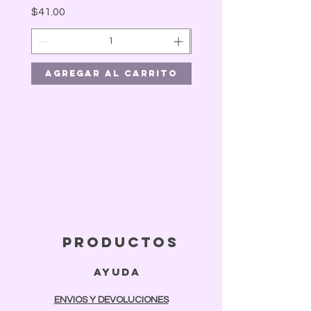
Precio
$41.00
Agregar al carrito
Agregar al car
productos
ayuda
ENVIOS Y DEVOLUCIONES