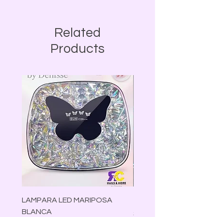
Related
Products
LAMPARA LED MARIPOSA
TRIMMER VGR V-070
BLANCA
Precio
$30.00