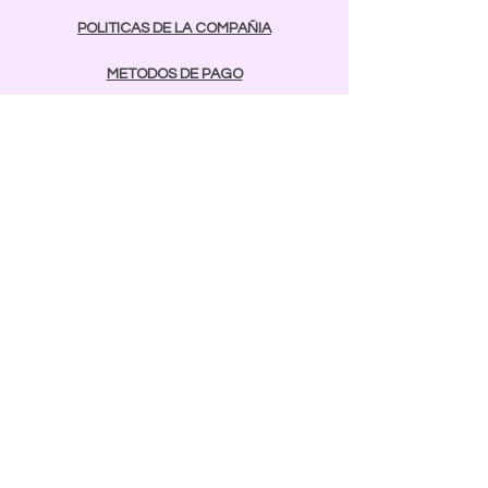
POLITICAS DE LA COMPAÑIA
METODOS DE PAGO
contactos
Comunicarse:
BAYAMON
787-642-2003
luarliu@yahoo.es
rcnailspr@gmail.com