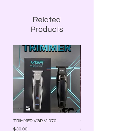
Related
Products
TRIMMER VGR V-070
CAT EYE GEL 02
Precio
Precio
$30.00
$10.00