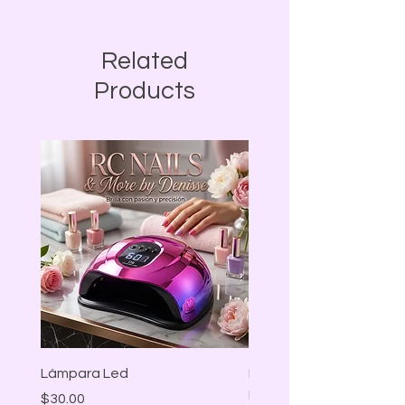
Related
Products
Lámpara Led
LAMPARA LED MARIPO
BLANCA
Precio
$30.00