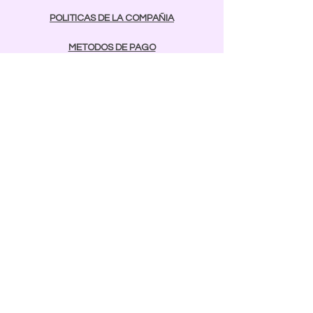
POLITICAS DE LA COMPAÑIA
METODOS DE PAGO
contactos
Comunicarse:
BAYAMON
787-642-2003
rcnailspr@gmail.com