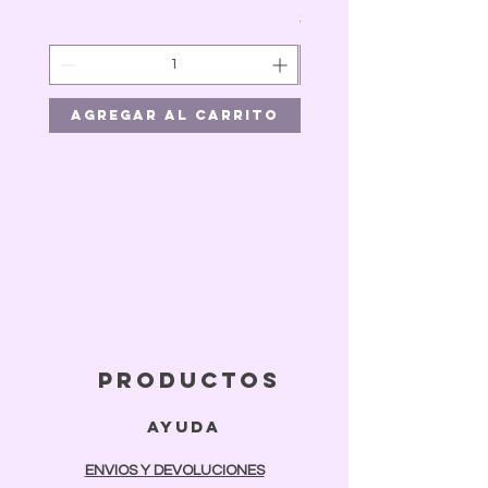
Precio
$41.00
Agregar al carrito
Agregar al car
productos
ayuda
ENVIOS Y DEVOLUCIONES