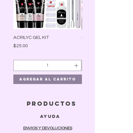
ACRILYC GEL KIT
Lámpara Led
Precio
Precio
$25.00
$30.00
Agregar al carrito
Agregar al car
productos
ayuda
ENVIOS Y DEVOLUCIONES