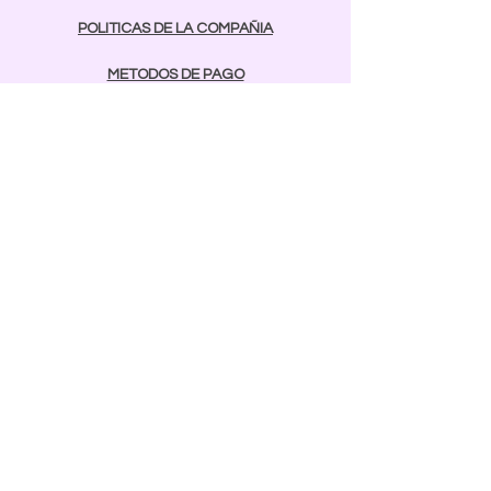
POLITICAS DE LA COMPAÑIA
METODOS DE PAGO
contactos
Comunicarse:
BAYAMON
787-642-2003
rcnailspr@gmail.com