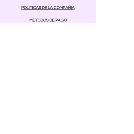
POLITICAS DE LA COMPAÑIA
METODOS DE PAGO
contactos
Comunicarse:
BAYAMON
787-642-2003
rcnailspr@gmail.com