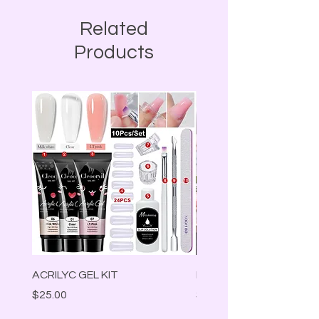
Related
Products
ACRILYC GEL KIT
Lámpara Led
Precio
Precio
$25.00
$30.00