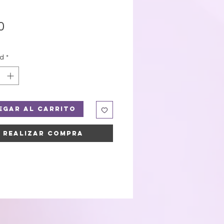
Precio
0
ad
*
egar al carrito
Realizar compra