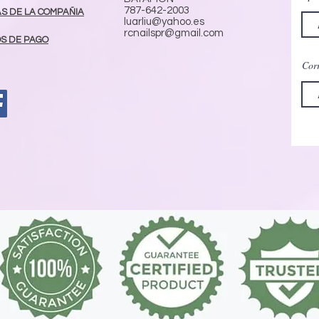
787-642-2003
AS DE LA COMPAÑIA
luarliu@yahoo.es
rcnailspr@gmail.com
S DE PAGO
Corr