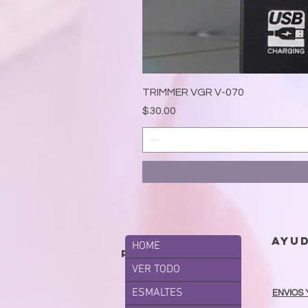
TRIMMER VGR V-070
Precio
$30.00
ayu
HOME
productos
VER TODO
ESMALTES
ENVIOS 