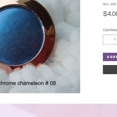
SKU: #08
$4.0
Cantid
Agr