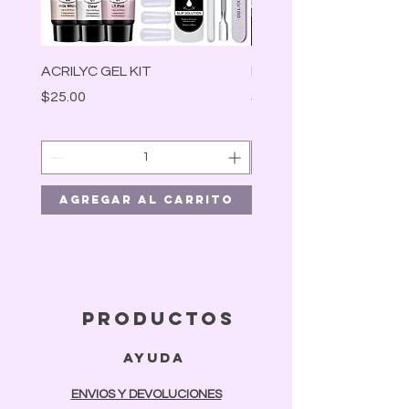
ACRILYC GEL KIT
Lámpara Led
Precio
Precio
$25.00
$30.00
Agregar al carrito
Agregar al car
productos
ayuda
ENVIOS Y DEVOLUCIONES