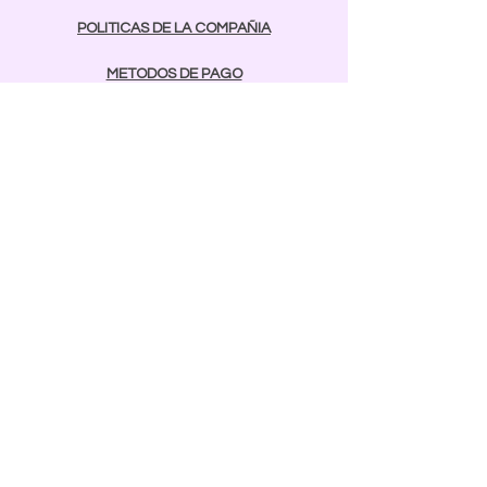
POLITICAS DE LA COMPAÑIA
METODOS DE PAGO
contactos
Comunicarse:
BAYAMON
787-642-2003
rcnailspr@gmail.com