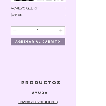
ACRILYC GEL KIT
Lámpara Led
Precio
Precio
$25.00
$30.00
Agregar al carrito
Agregar al car
productos
ayuda
ENVIOS Y DEVOLUCIONES