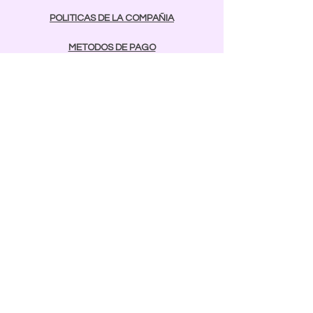
POLITICAS DE LA COMPAÑIA
METODOS DE PAGO
contactos
Comunicarse:
BAYAMON
787-642-2003
rcnailspr@gmail.com