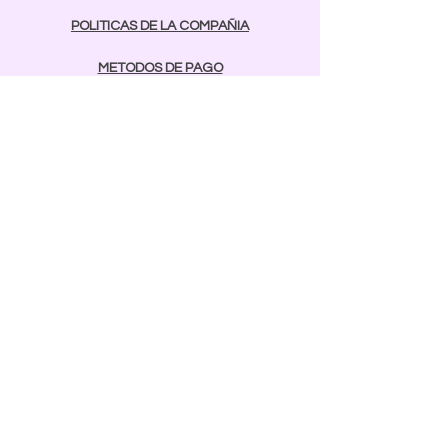
POLITICAS DE LA COMPAÑIA
METODOS DE PAGO
contactos
Comunicarse:
BAYAMON
787-642-2003
rcnailspr@gmail.com