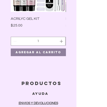
ACRILYC GEL KIT
Lámpara Led
Precio
Precio
$25.00
$30.00
Agregar al carrito
Agregar al car
productos
ayuda
ENVIOS Y DEVOLUCIONES