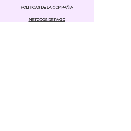
POLITICAS DE LA COMPAÑIA
METODOS DE PAGO
contactos
Comunicarse:
BAYAMON
787-642-2003
rcnailspr@gmail.com