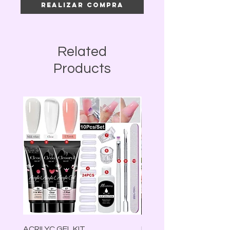
Realizar compra
Related
Products
ACRILYC GEL KIT
Lámpara Led