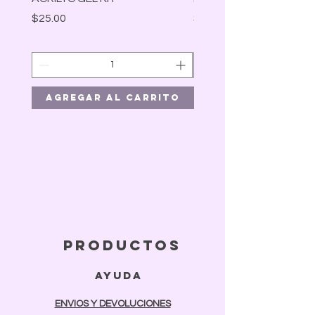
Precio
Precio
$25.00
$30.00
Agregar al carrito
Agregar al car
productos
ayuda
ENVIOS Y DEVOLUCIONES