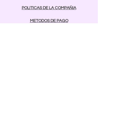
POLITICAS DE LA COMPAÑIA
METODOS DE PAGO
contactos
Comunicarse:
BAYAMON
787-642-2003
rcnailspr@gmail.com