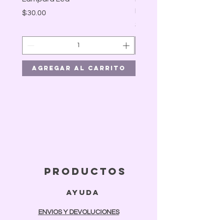
BLANCA
Precio
$30.00
Precio
$41.00
Agregar al carrito
Agregar al car
productos
ayuda
ENVIOS Y DEVOLUCIONES