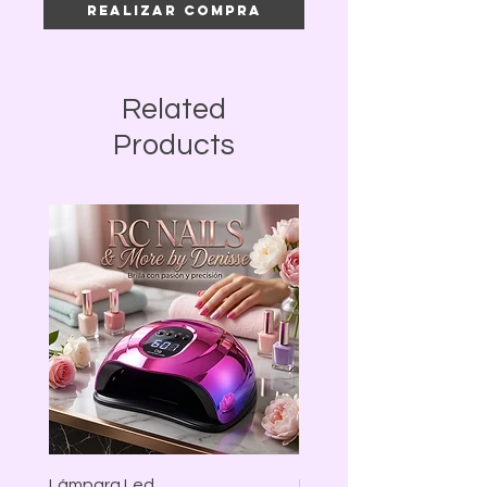
Realizar compra
Related
Products
Lámpara Led
LAMPARA LED MARIPO