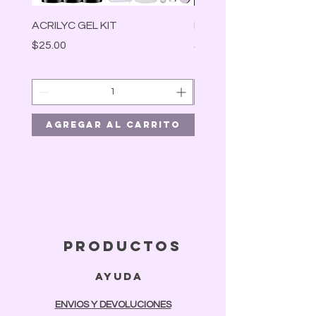
ACRILYC GEL KIT
Lámpara Led
Precio
Precio
$25.00
$30.00
Agregar al carrito
Agregar al car
productos
ayuda
ENVIOS Y DEVOLUCIONES