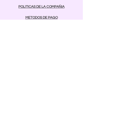
POLITICAS DE LA COMPAÑIA
METODOS DE PAGO
contactos
Comunicarse:
BAYAMON
787-642-2003
rcnailspr@gmail.com