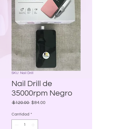
SKU: Nail Drill
Nail Drill de
35000rpm Negro
Precio
Precio
 $120.00 
$84.00
de
oferta
Cantidad
*