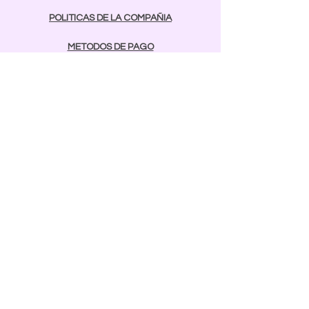
POLITICAS DE LA COMPAÑIA
METODOS DE PAGO
contactos
Comunicarse:
BAYAMON
787-642-2003
rcnailspr@gmail.com