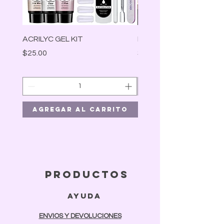
ACRILYC GEL KIT
Lámpara Led
Precio
Precio
$25.00
$30.00
Agregar al carrito
Agregar al car
productos
ayuda
ENVIOS Y DEVOLUCIONES