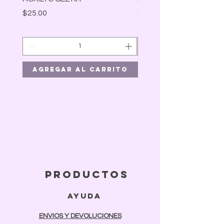
Precio
Precio
$25.00
$30.00
Agregar al carrito
Agregar al car
productos
ayuda
ENVIOS Y DEVOLUCIONES