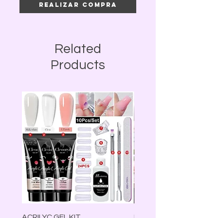
Realizar compra
Related
Products
ACRILYC GEL KIT
Lámpara Led