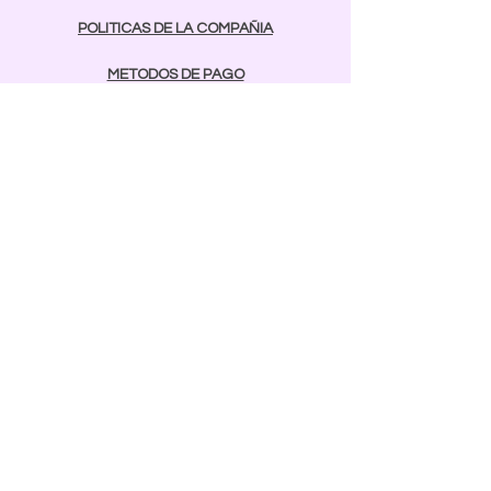
POLITICAS DE LA COMPAÑIA
METODOS DE PAGO
contactos
Comunicarse:
BAYAMON
787-642-2003
rcnailspr@gmail.com