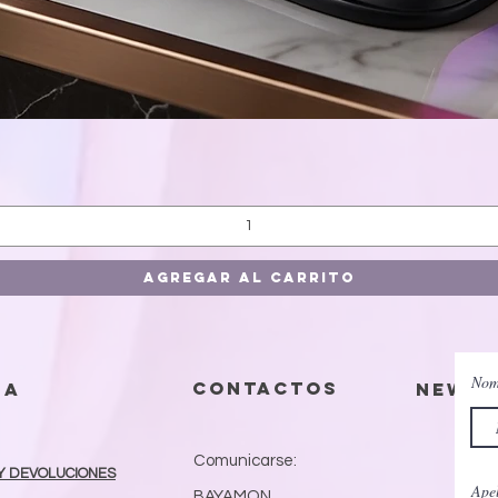
Vista rápida
Agregar al carrito
Nom
contactos
da
Newsl
Comunicarse:
Y DEVOLUCIONES
Apel
BAYAMON