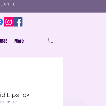
ELANTE.
ARSE
More
id Lipstick
38B LIPSTICK