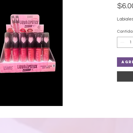
$6.0
Labiale
Cantid
Agr