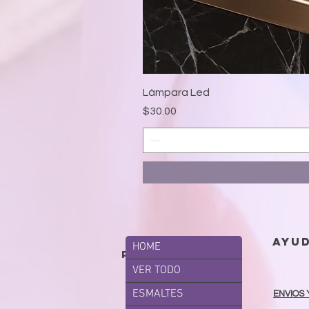
Lámpara Led
Precio
$30.00
ayu
HOME
productos
VER TODO
ESMALTES
ENVIOS 