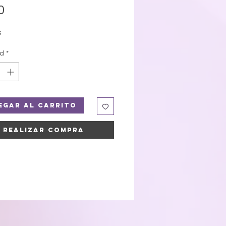
Precio
0
s
ad
*
egar al carrito
Realizar compra