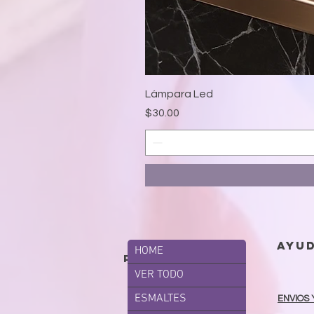
Lámpara Led
Precio
$30.00
ayu
HOME
productos
VER TODO
ESMALTES
ENVIOS 