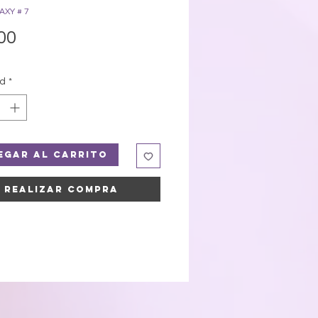
AXY # 7
Precio
00
ad
*
egar al carrito
Realizar compra