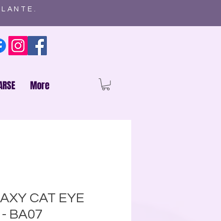
ELANTE.
ARSE
More
AXY CAT EYE
 - BA07