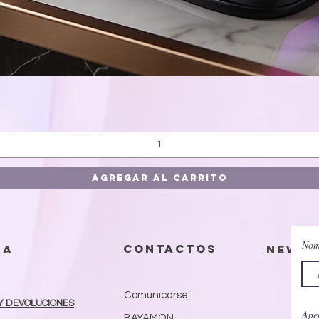
Vista rápida
Agregar al carrito
Nom
contactos
da
Newsl
Comunicarse:
Y DEVOLUCIONES
Apel
BAYAMON