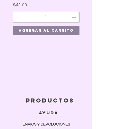
Precio
$41.00
Agregar al carrito
Agregar al car
productos
ayuda
ENVIOS Y DEVOLUCIONES