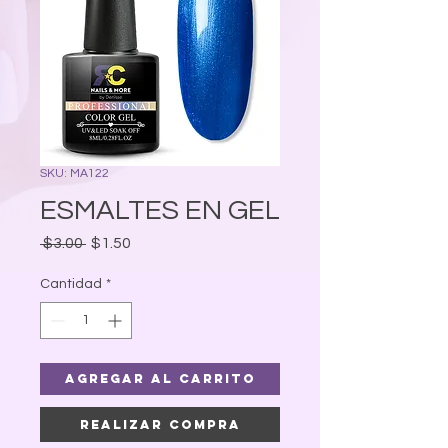
SKU: MA122
ESMALTES EN GEL
Precio
Precio
 $3.00 
$1.50
de
oferta
Cantidad
*
Agregar al carrito
Realizar compra