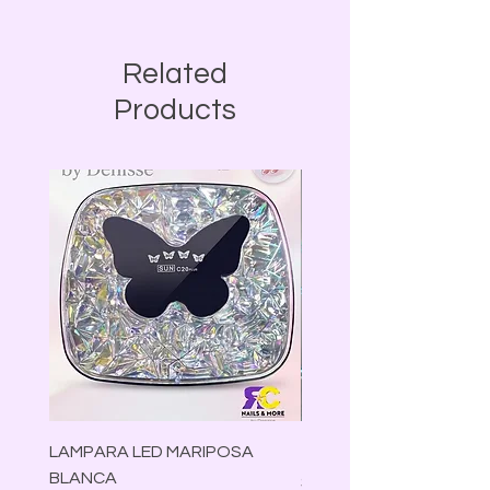
Related
Products
LAMPARA LED MARIPOSA
TRIMMER VGR V-070
BLANCA
Precio
$30.00