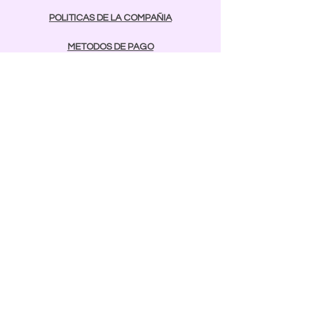
POLITICAS DE LA COMPAÑIA
METODOS DE PAGO
contactos
Comunicarse:
BAYAMON
787-642-2003
rcnailspr@gmail.com