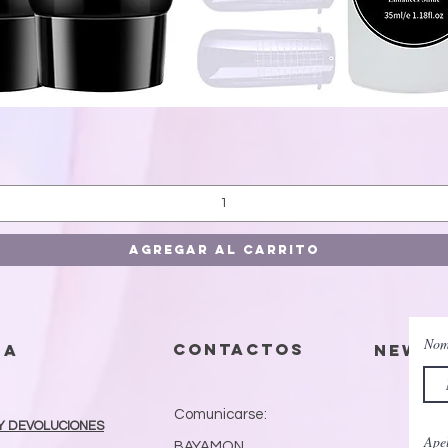
Vista rápida
Agregar al carrito
Nom
contactos
da
Newsl
Comunicarse:
Y DEVOLUCIONES
Apel
BAYAMON