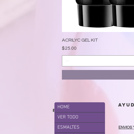
ACRILYC GEL KIT
Precio
$25.00
ayu
HOME
productos
VER TODO
ESMALTES
ENVIOS 