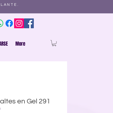
ELANTE.
ARSE
More
ltes en Gel 291
1