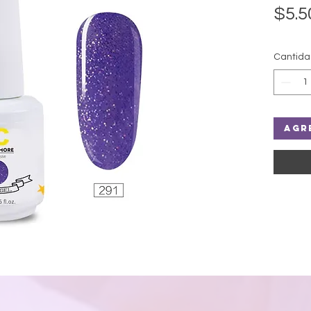
$5.5
Cantid
Agr