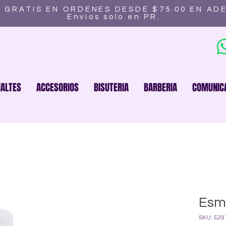
 GRATIS EN ORDENES DESDE $75.00 EN AD
Envíos solo en PR.
ALTES
ACCESORIOS
BISUTERIA
BARBERIA
COMUNIC
Esma
SKU: E29