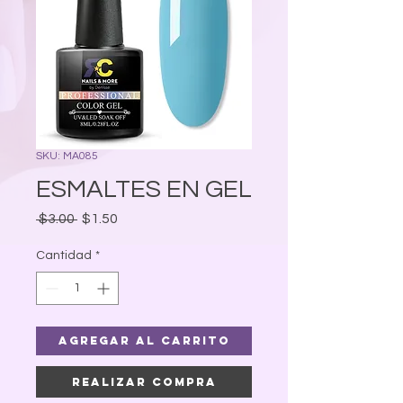
SKU: MA085
ESMALTES EN GEL
Precio
Precio
 $3.00 
$1.50
de
oferta
Cantidad
*
Agregar al carrito
Realizar compra