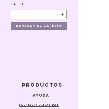
Precio
$41.00
Agregar al carrito
Agregar al car
productos
ayuda
ENVIOS Y DEVOLUCIONES