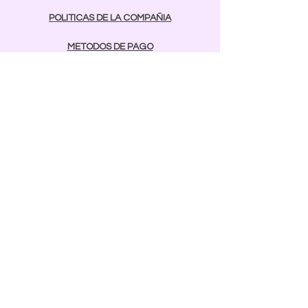
POLITICAS DE LA COMPAÑIA
METODOS DE PAGO
contactos
Comunicarse:
BAYAMON
787-642-2003
rcnailspr@gmail.com