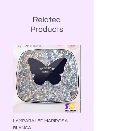
Related
Products
LAMPARA LED MARIPOSA
TRIMMER VGR V-070
BLANCA
Precio
$30.00