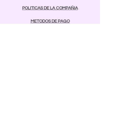
POLITICAS DE LA COMPAÑIA
METODOS DE PAGO
contactos
Comunicarse:
BAYAMON
787-642-2003
rcnailspr@gmail.com