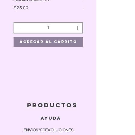
Precio
Precio
$25.00
$30.00
Agregar al carrito
Agregar al car
productos
ayuda
ENVIOS Y DEVOLUCIONES