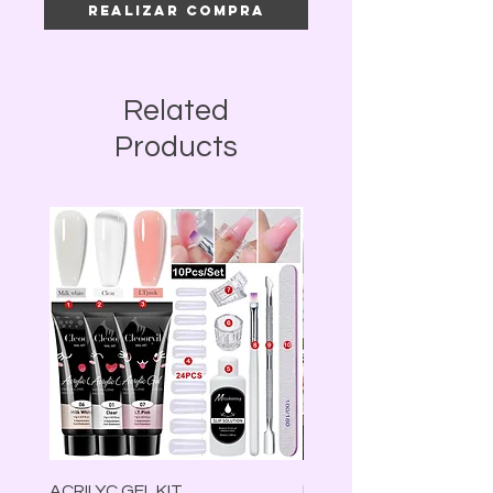
Realizar compra
Related
Products
ACRILYC GEL KIT
Lámpara Led