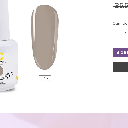
 $5.5
Cantid
Agr