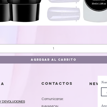
Vista rápida
Agregar al carrito
Nom
contactos
da
Newsl
Comunicarse:
Y DEVOLUCIONES
Apel
BAYAMON