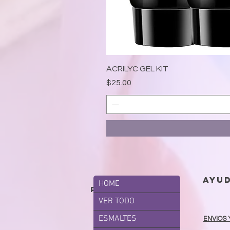
ACRILYC GEL KIT
Precio
$25.00
ayu
HOME
productos
VER TODO
ESMALTES
ENVIOS 