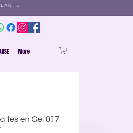
ELANTE.
ARSE
More
ltes en Gel 017
7