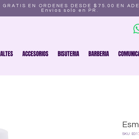
 GRATIS EN ORDENES DESDE $75.00 EN AD
Envíos solo en PR.
ALTES
ACCESORIOS
BISUTERIA
BARBERIA
COMUNIC
Esma
SKU: E01