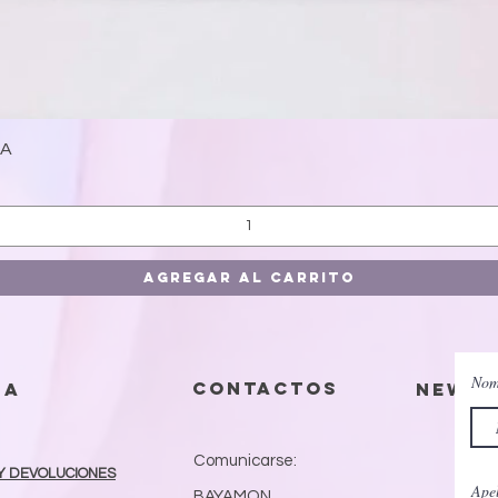
Vista rápida
CA
Agregar al carrito
Nom
contactos
da
Newsl
Comunicarse:
Y DEVOLUCIONES
Apel
BAYAMON