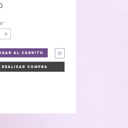
Precio
0
ad
*
egar al carrito
Realizar compra