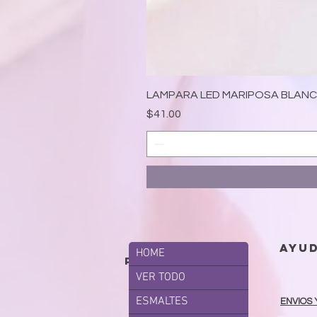
LAMPARA LED MARIPOSA BLAN
Precio
$41.00
ayu
HOME
productos
VER TODO
ESMALTES
ENVIOS 