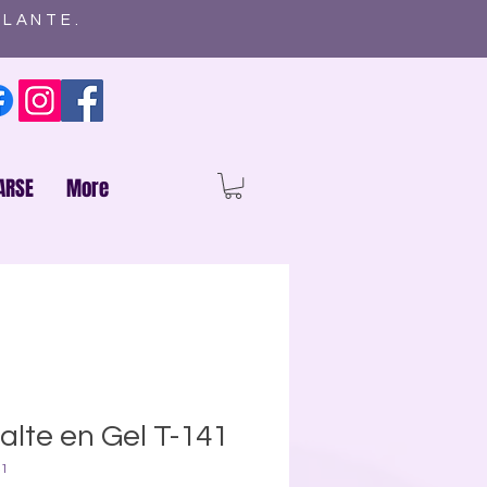
ELANTE.
ARSE
More
lte en Gel T-141
41