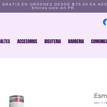
 GRATIS EN ORDENES DESDE $75.00 EN AD
Envíos solo en PR.
ALTES
ACCESORIOS
BISUTERIA
BARBERIA
COMUNIC
Esma
SKU: T-1