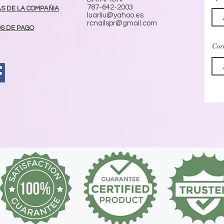
787-642-2003
AS DE LA COMPAÑIA
luarliu@yahoo.es
rcnailspr@gmail.com
S DE PAGO
Corr