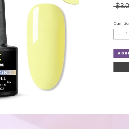
 $3.0
Cantid
Agr