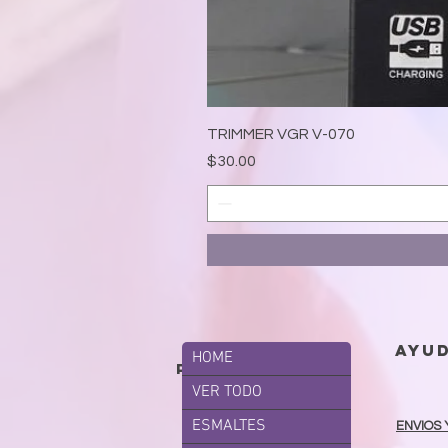
TRIMMER VGR V-070
Precio
$30.00
ayu
HOME
productos
VER TODO
ESMALTES
ENVIOS 