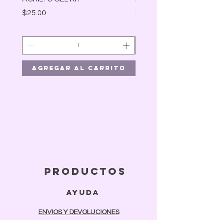
Precio
Precio
$25.00
$30.00
Agregar al carrito
Agregar al car
productos
ayuda
ENVIOS Y DEVOLUCIONES