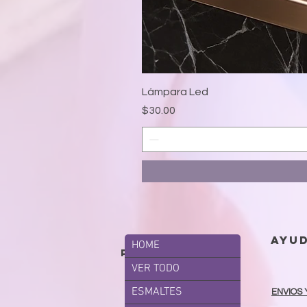
Lámpara Led
Precio
$30.00
ayu
HOME
productos
VER TODO
ESMALTES
ENVIOS 