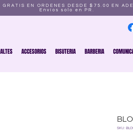
 GRATIS EN ORDENES DESDE $75.00 EN AD
Envíos solo en PR.
ALTES
ACCESORIOS
BISUTERIA
BARBERIA
COMUNIC
BLO
SKU: BL