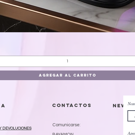
Vista rápida
Agregar al carrito
Nom
contactos
da
Newsl
Comunicarse:
Y DEVOLUCIONES
Apel
BAYAMON