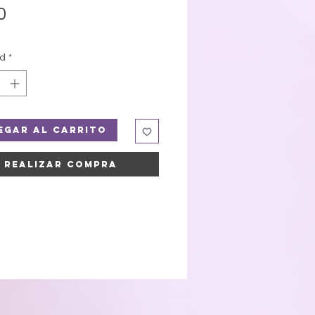
Precio
0
ad
*
egar al carrito
Realizar compra