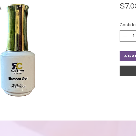
$7.0
Cantid
Agr