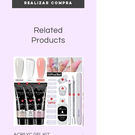
Realizar compra
Related
Products
ACRILYC GEL KIT
Lámpara Led