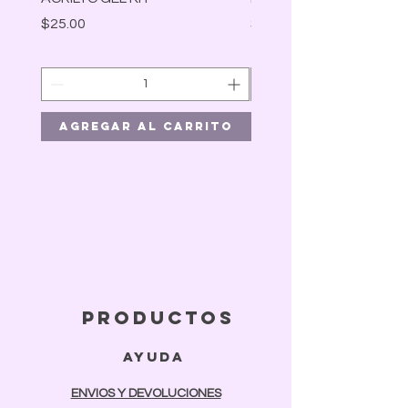
Precio
Precio
$25.00
$30.00
Agregar al carrito
Agregar al car
productos
ayuda
ENVIOS Y DEVOLUCIONES