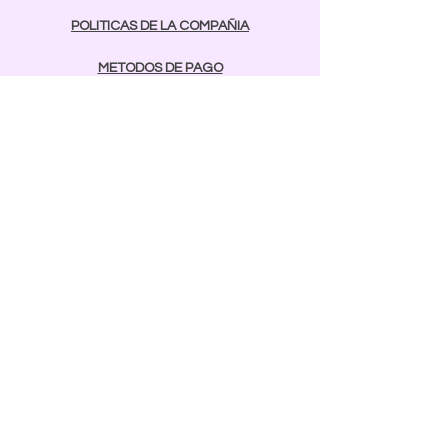
POLITICAS DE LA COMPAÑIA
METODOS DE PAGO
contactos
Comunicarse:
BAYAMON
787-642-2003
rcnailspr@gmail.com