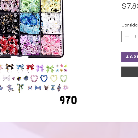
$7.8
Cantid
Agr