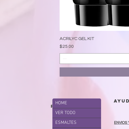
ACRILYC GEL KIT
Precio
$25.00
ayu
HOME
productos
VER TODO
ESMALTES
ENVIOS 