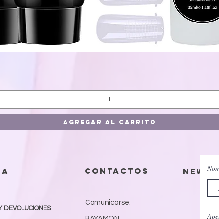
Vista rápida
Agregar al carrito
Nom
contactos
da
Newsl
Comunicarse:
Y DEVOLUCIONES
Apel
BAYAMON