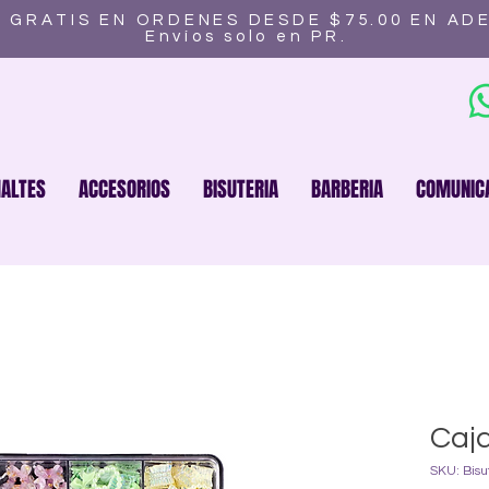
 GRATIS EN ORDENES DESDE $75.00 EN AD
Envíos solo en PR.
ALTES
ACCESORIOS
BISUTERIA
BARBERIA
COMUNIC
Caja
SKU: Bisu