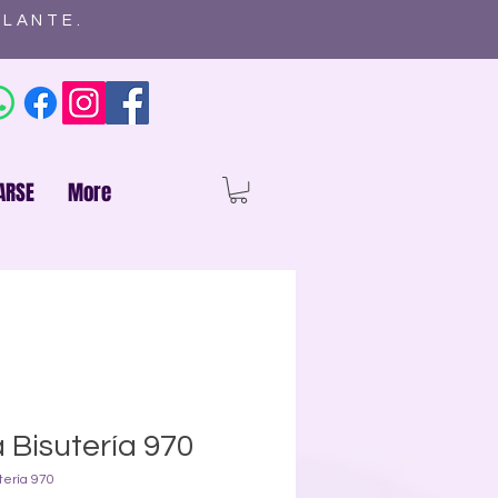
ELANTE.
ARSE
More
 Bisutería 970
tería 970